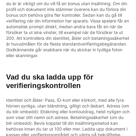
du är är viktigt om du vill få en bonus utan insättning. Om din
profil och dokument inte stämmer överens kan du förlora din
bonus och behöva göra fler kontroller. Sedan kan du gå till
verifiering när din information har sparats. Vissa spelare får en
automatisk prompt direkt, medan andra bara får en när de
försöker ta ut sina vinster, till exempel när de försöker ta ut
200. Att kontrollera din identitet, ålder och betalningssäkerhet
är huvudmålen för de flesta standardverifieringsbegäranden.
Godkännande går snabbare när du skickar in tydliga foton
eller skanningar.
Vad du ska ladda upp för
verifieringskontrollen
Identitet och ålder: Pass, ID-kort eller körkort, med alla fyra
hörnen synliga, utan bländning, giltigt och läsbart. Adress (om
du blir ombedd): Elräkning eller kontoutdrag, helst nyligen och
som visar ditt namn och adress. Betalningssäkerhet (om du
blir ombedd): Bevis kopplat till din insättningsmetod kan
behövas innan du tar ut 100 eller mer. Ladda upp dokument i
kassan eller verifieringsområdet och vänta på bekräftelse.