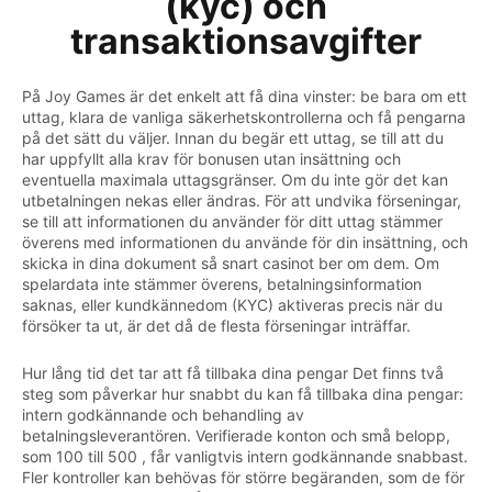
(kyc) och
transaktionsavgifter
På Joy Games är det enkelt att få dina vinster: be bara om ett
uttag, klara de vanliga säkerhetskontrollerna och få pengarna
på det sätt du väljer. Innan du begär ett uttag, se till att du
har uppfyllt alla krav för bonusen utan insättning och
eventuella maximala uttagsgränser. Om du inte gör det kan
utbetalningen nekas eller ändras. För att undvika förseningar,
se till att informationen du använder för ditt uttag stämmer
överens med informationen du använde för din insättning, och
skicka in dina dokument så snart casinot ber om dem. Om
spelardata inte stämmer överens, betalningsinformation
saknas, eller kundkännedom (KYC) aktiveras precis när du
försöker ta ut, är det då de flesta förseningar inträffar.
Hur lång tid det tar att få tillbaka dina pengar Det finns två
steg som påverkar hur snabbt du kan få tillbaka dina pengar:
intern godkännande och behandling av
betalningsleverantören. Verifierade konton och små belopp,
som 100 till 500 , får vanligtvis intern godkännande snabbast.
Fler kontroller kan behövas för större begäranden, som de för