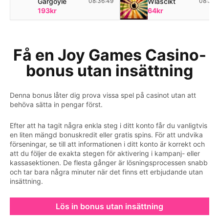
Gargoyle
08:36:49
Wlascikt
08:36:
193kr
64kr
Få en Joy Games Casino-
bonus utan insättning
Denna bonus låter dig prova vissa spel på casinot utan att
behöva sätta in pengar först.
Efter att ha tagit några enkla steg i ditt konto får du vanligtvis
en liten mängd bonuskredit eller gratis spins. För att undvika
förseningar, se till att informationen i ditt konto är korrekt och
att du följer de exakta stegen för aktivering i kampanj- eller
kassasektionen. De flesta gånger är lösningsprocessen snabb
och tar bara några minuter när det finns ett erbjudande utan
insättning.
Lös in bonus utan insättning