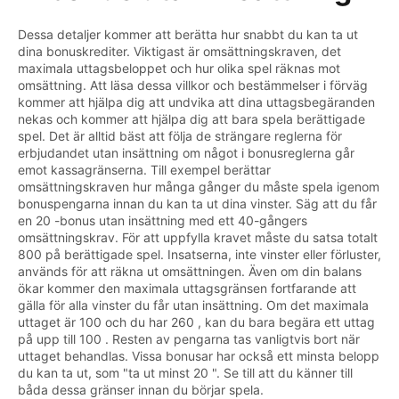
Dessa detaljer kommer att berätta hur snabbt du kan ta ut
dina bonuskrediter. Viktigast är omsättningskraven, det
maximala uttagsbeloppet och hur olika spel räknas mot
omsättning. Att läsa dessa villkor och bestämmelser i förväg
kommer att hjälpa dig att undvika att dina uttagsbegäranden
nekas och kommer att hjälpa dig att bara spela berättigade
spel. Det är alltid bäst att följa de strängare reglerna för
erbjudandet utan insättning om något i bonusreglerna går
emot kassagränserna. Till exempel berättar
omsättningskraven hur många gånger du måste spela igenom
bonuspengarna innan du kan ta ut dina vinster. Säg att du får
en 20 -bonus utan insättning med ett 40-gångers
omsättningskrav. För att uppfylla kravet måste du satsa totalt
800 på berättigade spel. Insatserna, inte vinster eller förluster,
används för att räkna ut omsättningen. Även om din balans
ökar kommer den maximala uttagsgränsen fortfarande att
gälla för alla vinster du får utan insättning. Om det maximala
uttaget är 100 och du har 260 , kan du bara begära ett uttag
på upp till 100 . Resten av pengarna tas vanligtvis bort när
uttaget behandlas. Vissa bonusar har också ett minsta belopp
du kan ta ut, som "ta ut minst 20 ". Se till att du känner till
båda dessa gränser innan du börjar spela.