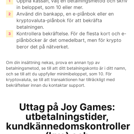
Öppna kassan, välj en betalningsmetod och skriv
in beloppet, som 10 eller mer.
Använd din bankapp, en e-plånbok eller en
kryptovaluta-plånbok för att bekräfta
betalningen.
Kontrollera bekräftelse. För de flesta kort och e-
plånböcker är det omedelbart, men för krypto
beror det på nätverket.
Om din insättning nekas, prova en annan typ av
betalningsmetod, se till att ditt betalningskonto är i ditt namn,
och se till att du uppfyller minimibeloppet, som 10. För
kryptovaluta, se till att transaktionen har tillräckligt med
bekräftelser innan du kontaktar support.
Uttag på Joy Games:
utbetalningstider,
kundkännedomskontroller