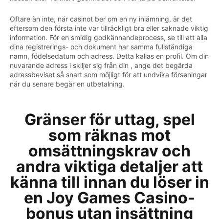
Oftare än inte, när casinot ber om en ny inlämning, är det
eftersom den första inte var tillräckligt bra eller saknade viktig
information. För en smidig godkännandeprocess, se till att alla
dina registrerings- och dokument har samma fullständiga
namn, födelsedatum och adress. Detta kallas en profil. Om din
nuvarande adress i skiljer sig från din , ange det begärda
adressbeviset så snart som möjligt för att undvika förseningar
när du senare begär en utbetalning.
Gränser för uttag, spel
som räknas mot
omsättningskrav och
andra viktiga detaljer att
känna till innan du löser in
en Joy Games Casino-
bonus utan insättning