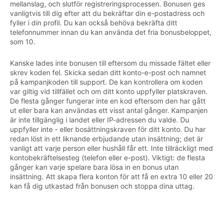
mellanslag, och slutför registreringsprocessen. Bonusen ges
vanligtvis till dig efter att du bekräftar din e-postadress och
fyller i din profil. Du kan också behöva bekräfta ditt
telefonnummer innan du kan använda det fria bonusbeloppet,
som 10.
Kanske lades inte bonusen till eftersom du missade fältet eller
skrev koden fel. Skicka sedan ditt konto-e-post och namnet
på kampanjkoden till support. De kan kontrollera om koden
var giltig vid tillfället och om ditt konto uppfyller platskraven.
De flesta gånger fungerar inte en kod eftersom den har gått
ut eller bara kan användas ett visst antal gånger. Kampanjen
är inte tillgänglig i landet eller IP-adressen du valde. Du
uppfyller inte - eller bosättningskraven för ditt konto. Du har
redan löst in ett liknande erbjudande utan insättning; det är
vanligt att varje person eller hushåll får ett. Inte tillräckligt med
kontobekräftelsesteg (telefon eller e-post). Viktigt: de flesta
gånger kan varje spelare bara lösa in en bonus utan
insättning. Att skapa flera konton för att få en extra 10 eller 20
kan få dig utkastad från bonusen och stoppa dina uttag.