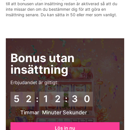
till att bonusen utan insättning redan är aktiverad så att du
inte missar den om du bestämmer dig för att göra en
insättning senare. Du kan sätta in 50 eller mer som vanligt.
Bonus utan
insättning
Erbjudandet är giltigt:
5
2
1
2
2
9
:
:
Timmar
Minuter
Sekunder
Lös in nu