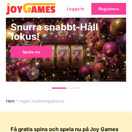
Logga in
Registrera
Snurra snabbt-Håll
fokus!
Spela nu
Hem
Ingen insättningsbonus
Få gratis spins och spela nu på Joy Games